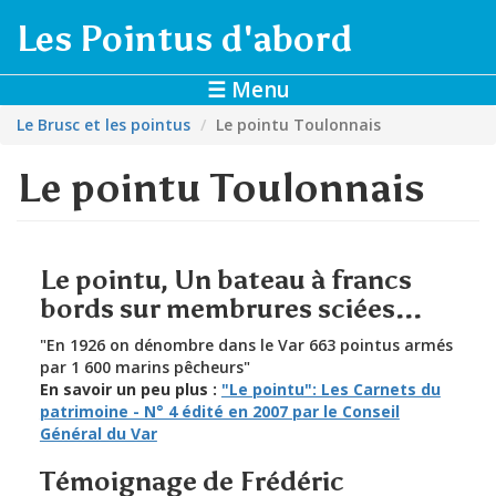
Aller au contenu principal
Les Pointus d'abord
☰ Menu
Le Brusc et les pointus
Le pointu Toulonnais
Le pointu Toulonnais
Le pointu, Un bateau à francs
bords sur membrures sciées...
"En 1926 on dénombre dans le Var 663 pointus armés
par 1 600 marins pêcheurs"
En savoir un peu plus :
"Le pointu": Les Carnets du
patrimoine - N° 4 édité en 2007 par le Conseil
Général du Var
Témoignage de Frédéric