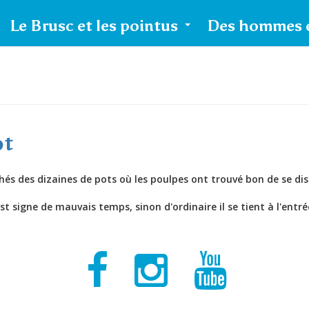
Le Brusc et les pointus
Des hommes e
Artesien 1946
Le pointu
Toulonnais
La barquette
Marseillaise
ot
Les pointus du
Brusc
chés des dizaines de pots où les poulpes ont trouvé bon de se dis
La lagune du
 signe de mauvais temps, sinon d'ordinaire il se tient à l'entrée 
Brusc
Contact